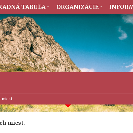
RADNÁ TABUĽA
ORGANIZÁCIE
INFOR
 miest.
ch miest.