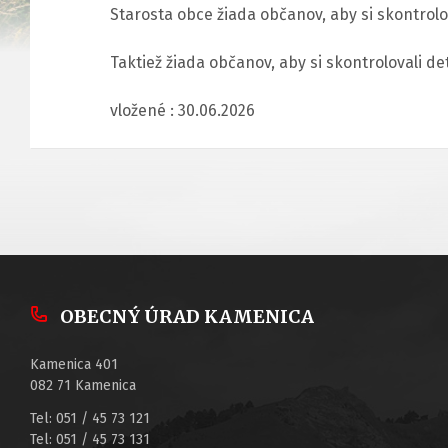
Starosta obce žiada občanov, aby si skontrolo
Taktiež žiada občanov, aby si skontrolovali
vložené : 30.06.2026
OBECNÝ ÚRAD KAMENICA
Kamenica 401
082 71 Kamenica
Tel: 051 / 45 73 121
Tel: 051 / 45 73 131