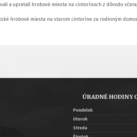
vali a upratali hrobové miesta na cintorínoch z dôvodu včeraj
 detské hrobové miesta na starom cintoríne za rodinným domo
ÚRADNÉ HODINY 
Pondelok
Utorok
Streda
Štvrtok