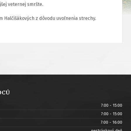
šej veternej smršte.
m Halčišákových z dôvodu uvoľnenia strechy.
OCÚ
7:00 - 15:00
7:00 - 15:00
7:00 - 16:00
nestránkový deň