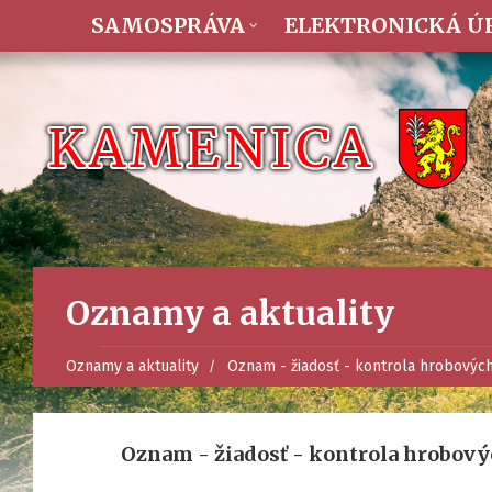
SAMOSPRÁVA
ELEKTRONICKÁ Ú
Oznamy a aktuality
Oznamy a aktuality
Oznam - žiadosť - kontrola hrobových
Oznam - žiadosť - kontrola hrobový