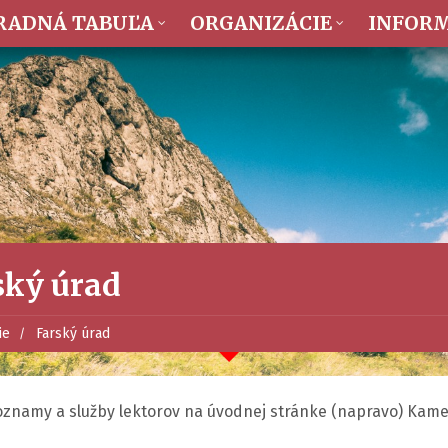
RADNÁ TABUĽA
ORGANIZÁCIE
INFOR
ský úrad
ie
Farský úrad
oznamy a služby lektorov na úvodnej stránke (napravo) Kame