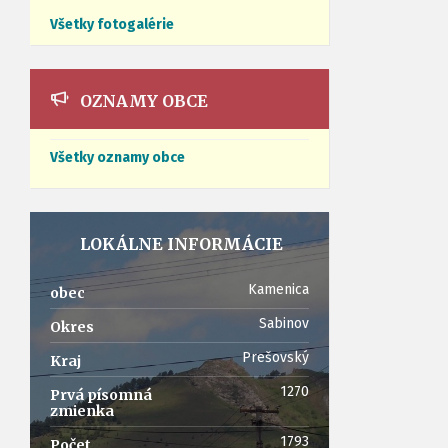
Všetky fotogalérie
OZNAMY OBCE
Všetky oznamy obce
LOKÁLNE INFORMÁCIE
Kamenica
obec
Sabinov
Okres
Prešovský
Kraj
1270
Prvá písomná
zmienka
1793
Počet