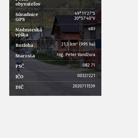
obyvateľov
49°11′27″S
Súradnice
20°57′40″V
GPS
‎483
Nadmorská
výška
‎21,3 km² (995 ha)
Rozloha
Ing. Peter Vandžura
Starosta
082 71
PSČ
00327221
IČO
2020711539
DIČ