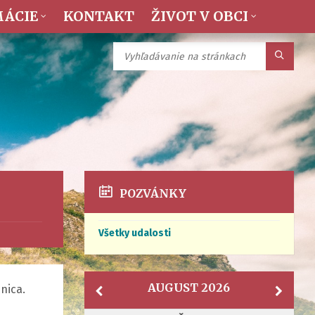
MÁCIE
KONTAKT
ŽIVOT V OBCI
POZVÁNKY
Všetky udalosti
AUGUST 2026
nica.