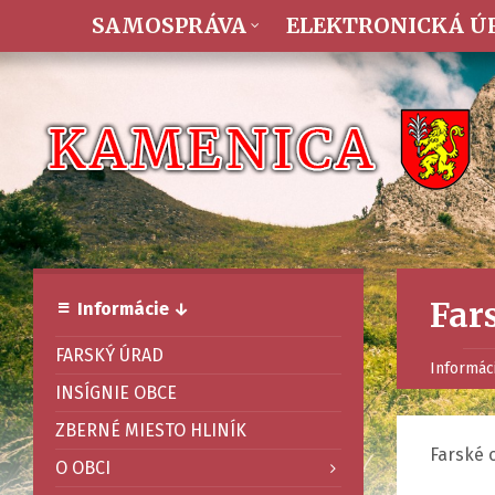
SAMOSPRÁVA
ELEKTRONICKÁ Ú
Far
Informácie ↓
FARSKÝ ÚRAD
Informác
INSÍGNIE OBCE
ZBERNÉ MIESTO HLINÍK
Farské 
O OBCI