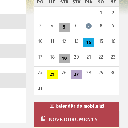
PO
UT
STR
ŠTV
PIA
SO
NE
1
2
3
4
6
8
9
7
5
10
11
12
13
15
16
14
17
18
20
21
22
23
19
24
26
28
29
30
25
27
31
kalendár do mobilu
NOVÉ DOKUMENTY