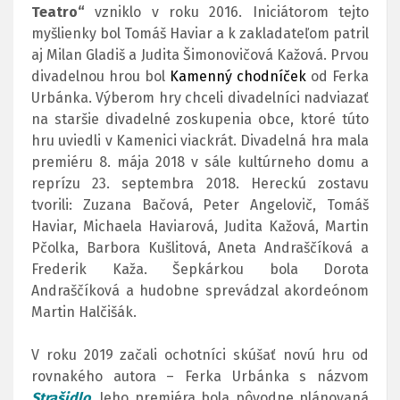
Teatro“
vzniklo v roku 2016. Iniciátorom tejto
myšlienky bol Tomáš Haviar a k zakladateľom patril
aj Milan Gladiš a Judita Šimonovičová Kažová. Prvou
divadelnou hrou bol
Kamenný chodníček
od Ferka
Urbánka. Výberom hry chceli divadelníci nadviazať
na staršie divadelné zoskupenia obce, ktoré túto
hru uviedli v Kamenici viackrát. Divadelná hra mala
premiéru 8. mája 2018 v sále kultúrneho domu a
reprízu 23. septembra 2018. Hereckú zostavu
tvorili: Zuzana Bačová, Peter Angelovič, Tomáš
Haviar, Michaela Haviarová, Judita Kažová, Martin
Pčolka, Barbora Kušlitová, Aneta Andraščíková a
Frederik Kaža. Šepkárkou bola Dorota
Andraščíková a hudobne sprevádzal akordeónom
Martin Halčišák.
V roku 2019 začali ochotníci skúšať novú hru od
rovnakého autora – Ferka Urbánka s názvom
Strašidlo
. Jeho premiéra bola pôvodne plánovaná