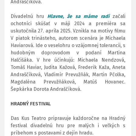
Andraščíková.
Divadelnú hru
Hlavne, že sa máme radi
začali
ochotníci skúšať v máji 2024 a premiéra sa
uskutočnila 27. apríla 2025. Vznikla na motívy filmu
V piatok trinásteho, autorom scenára je Michaela
Haviarová. Ide o veselohru o vzájomnej tolerancii, s
hudobným doprovodom v podaní Martina
Halčišáka. V hre účinkujú:
Michaela Nendzová,
Tomáš Haviar, Judita Kažová, Frederik Kaža, Aneta
Andraščíková, Vladimír Prevužňák, Martin Pčolka,
Magdaléna Prevužňáková, Matúš Hovanec.
Šepkárka Dorota Andraščíková.
HRADNÝ FESTIVAL
Das Kus Teatro pripravuje každoročne na Hradný
festival divadelnú hru pre malých i veľkých s
príbehom s postavami z dejín hradu.