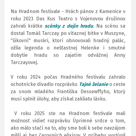
Na Hradnom festivale - Hrách pánov z Kamenice v
roku 2023
Das Kus Teatro s Vojenovou družinou
zahrali krátke
scénky z dejín hradu
. Na scénu sa
dostal Tomáš Tarczay po víťaznej bitke v Muszyne,
"šikovní" murári, ktorí obnovovali hradný palác,
ožila legenda o nešťastnej Helenke i smutné
dobytie hradu so zajatím odvážnej Anny
Tarczayovej.
V roku 2024 počas Hradného festivalu zahralo
ochotnícke divadlo rozprávku
Tajné želanie
o ceste
za snom mladého Františka Dessewffyho, ktorý
musí splniť úlohy, aby získal zakliatu lásku.
V roku 2025 ste na Hradnom festivale mali
možnosť vidieť rozprávku Úprimné srdce o tom,
ako málo stačí na to, aby sme boli k sebe navzájom
milší aj bez čarovných elixírov. V príbehu vystúpil