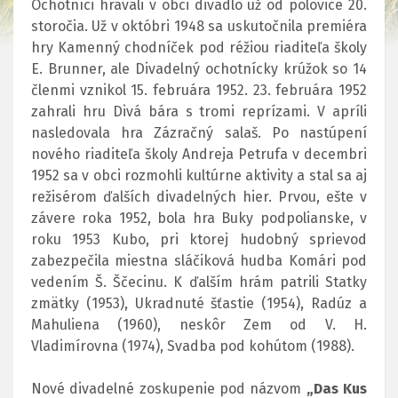
Ochotníci hrávali v obci divadlo už od polovice 20.
storočia. Už v októbri 1948 sa uskutočnila premiéra
hry Kamenný chodníček pod réžiou riaditeľa školy
E. Brunner, ale Divadelný ochotnícky krúžok so 14
členmi vznikol 15. februára 1952. 23. februára 1952
zahrali hru Divá bára s tromi reprízami. V apríli
nasledovala hra Zázračný salaš. Po nastúpení
nového riaditeľa školy Andreja Petrufa v decembri
1952 sa v obci rozmohli kultúrne aktivity a stal sa aj
režisérom ďalších divadelných hier. Prvou, ešte v
závere roka 1952, bola hra Buky podpolianske, v
roku 1953 Kubo, pri ktorej hudobný sprievod
zabezpečila miestna sláčiková hudba Komári pod
vedením Š. Ščecinu. K ďalším hrám patrili Statky
zmätky (1953), Ukradnuté šťastie (1954), Radúz a
Mahuliena (1960), neskôr Zem od V. H.
Vladimírovna (1974), Svadba pod kohútom (1988).
Nové divadelné zoskupenie pod názvom
„Das Kus