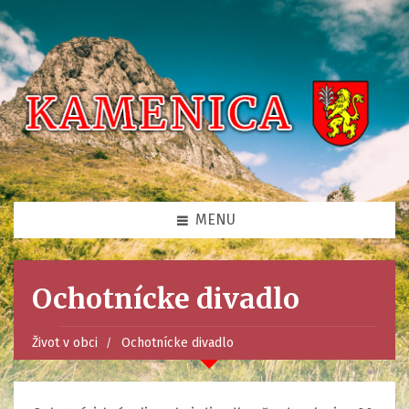
MENU
Ochotnícke divadlo
Život v obci
Ochotnícke divadlo