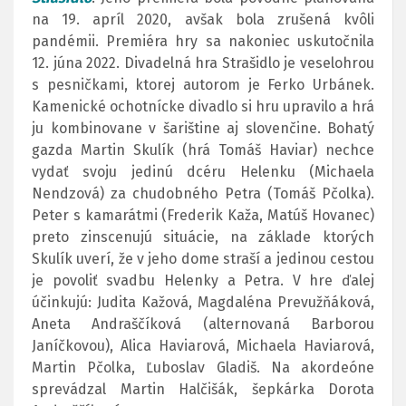
na 19. apríl 2020, avšak bola zrušená kvôli
pandémii. Premiéra hry sa nakoniec uskutočnila
12. júna 2022. Divadelná hra Strašidlo je veselohrou
s pesničkami, ktorej autorom je Ferko Urbánek.
Kamenické ochotnícke divadlo si hru upravilo a hrá
ju kombinovane v šarištine aj slovenčine. Bohatý
gazda Martin Skulík (hrá Tomáš Haviar) nechce
vydať svoju jedinú dcéru Helenku (Michaela
Nendzová) za chudobného Petra (Tomáš Pčolka).
Peter s kamarátmi (Frederik Kaža, Matúš Hovanec)
preto zinscenujú situácie, na základe ktorých
Skulík uverí, že v jeho dome straší a jedinou cestou
je povoliť svadbu Helenky a Petra. V hre ďalej
účinkujú: Judita Kažová, Magdaléna Prevužňáková,
Aneta Andraščíková (alternovaná Barborou
Janíčkovou), Alica Haviarová, Michaela Haviarová,
Martin Pčolka, Ľuboslav Gladiš. Na akordeóne
sprevádzal Martin Halčišák, šepkárka Dorota