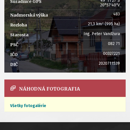
49°11′27″S
Súradnice GPS
20°57′40″V
‎483
Nadmorská výška
‎21,3 km² (995 ha)
Rozloha
Ing. Peter Vandžura
Starosta
082 71
PSČ
00327221
IČO
2020711539
DIČ
NÁHODNÁ FOTOGRAFIA
Všetky fotogalérie